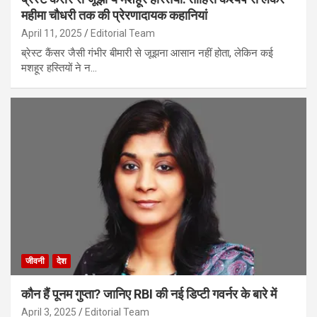
महीमा चौधरी तक की प्रेरणादायक कहानियां
April 11, 2025
Editorial Team
ब्रेस्ट कैंसर जैसी गंभीर बीमारी से जूझना आसान नहीं होता, लेकिन कई
मशहूर हस्तियों ने न…
जीवनी
देश
कौन हैं पूनम गुप्ता? जानिए RBI की नई डिप्टी गवर्नर के बारे में
April 3, 2025
Editorial Team