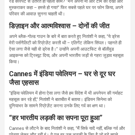
रेड कारपेट से उतरते ही पहला काम? “मैंने अपनी मां और टीम को देखा और
मुस्कराकर कहा – हमसे हो गया!” फिर सबसे पहले घर पर फोन किया, अपने
परिवार की आवाज़ सुनना चाहती थी।
डिज़ाइन और आत्मविश्वास – दोनों की जीत
अपने ब्लैक-गोल्ड गाउन के बारे में बात करते हुए नितांशी ने कहा, “ये ड्रेस
मेरी पर्सनैलिटी को रिप्रेज़ेंट करती थी – एलिगेंट लेकिन सिंपल। पहनते ही
ऐसा लगा जैसे यही वो ड्रेस है।” उन्होंने अपनी आउटफिट से बॉलीवुड
आइकन्स को ट्रिब्यूट दिया, और अपनी भारतीय जड़ों से गहरा जुड़ाव महसूस
किया।
Cannes में इंडिया पवेलियन – घर से दूर घर
जैसा एहसास
“इंडिया पवेलियन में होना ऐसा लगा जैसे हम विदेश में भी अपनेपन की गर्माहट
महसूस कर रहे हों,” नितांशी ने बातचीत में बताया। इंडियन सिनेमा को
दुनियाभर के सामने रिप्रेज़ेंट करना उनके लिए गर्व का क्षण था।
“हर भारतीय लड़की का सपना पूरा हुआ”
Cannes से लौटने के बाद नितांशी ने कहा, “मैं सिर्फ यादें नहीं, बल्कि गर्व और
प्रेरणा लेकर लौट रही हूं। ये पल हर उस लड़की के लिए है जो बड़े सपने