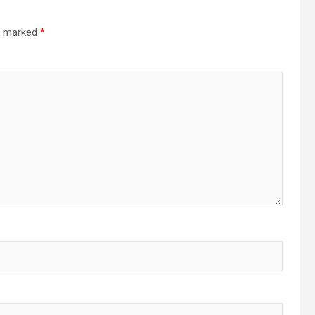
re marked
*